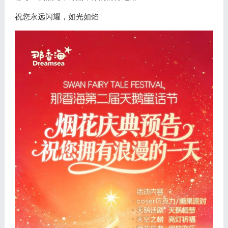
祝您永远闪耀，如光如焰