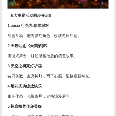
· 五大主题活动同步开启‼
1.coser巧克力/糖果派对
甜蜜互动，邂逅梦幻角色，收获冬日甜意。
2.天鹅话剧《天鹅栖梦》
沉浸式舞台，讲述温暖治愈的栖息故事。
3.天空之树亮灯祈福
共同倒数，点亮树灯，写下心愿，迎接崭新时光。
4.烟花庆典绽放快乐
夜空作画，光影绚烂，定格浪漫瞬间。
5.惊喜抽奖传递美好