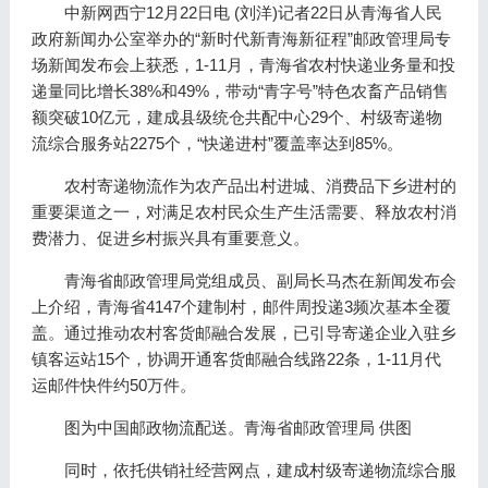
中新网西宁12月22日电 (刘洋)记者22日从青海省人民
政府新闻办公室举办的“新时代新青海新征程”邮政管理局专
场新闻发布会上获悉，1-11月，青海省农村快递业务量和投
递量同比增长38%和49%，带动“青字号”特色农畜产品销售
额突破10亿元，建成县级统仓共配中心29个、村级寄递物
流综合服务站2275个，“快递进村”覆盖率达到85%。
农村寄递物流作为农产品出村进城、消费品下乡进村的
重要渠道之一，对满足农村民众生产生活需要、释放农村消
费潜力、促进乡村振兴具有重要意义。
青海省邮政管理局党组成员、副局长马杰在新闻发布会
上介绍，青海省4147个建制村，邮件周投递3频次基本全覆
盖。通过推动农村客货邮融合发展，已引导寄递企业入驻乡
镇客运站15个，协调开通客货邮融合线路22条，1-11月代
运邮件快件约50万件。
图为中国邮政物流配送。青海省邮政管理局 供图
同时，依托供销社经营网点，建成村级寄递物流综合服