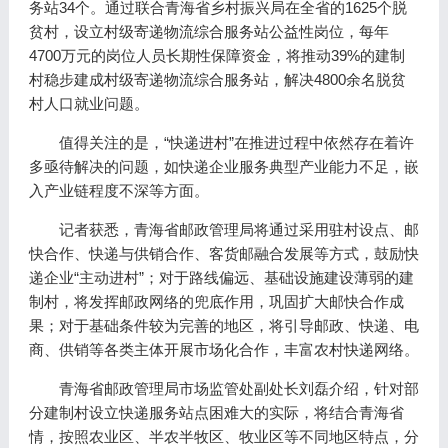
务站34个。通过联合青海省乡村振兴局在全省的1625个脱
贫村，设立村级寄递物流综合服务站公益性岗位，每年
4700万元的岗位人员长期性保障资金，将推动39%的建制
村稳步建成村级寄递物流综合服务站，解决4800余名脱贫
村人口就业问题。
值得关注的是，“快递进村”在推进过程中依然存在着许
多亟待解决的问题，如快递企业服务典型产业能力不足，嵌
入产业链程度不深等方面。
记者获悉，青海省邮政管理局将通过采用驻村设点、邮
快合作、快递与供销合作、客货邮融合发展等方式，鼓励快
递企业“主动进村”；对于路线偏远、基础设施建设薄弱的建
制村，将发挥邮政网络的兜底作用，巩固扩大邮快合作成
果；对于基础条件较为完善的地区，将引导邮政、快递、电
商、供销等各类主体开展市场化合作，丰富农村快递网络。
青海省邮政管理局市场监管处副处长刘磊介绍，针对部
分建制村设立快递服务站点困难大的实际，将结合青海省
情，按照农业区、半农半牧区、牧业区等不同地区特点，分