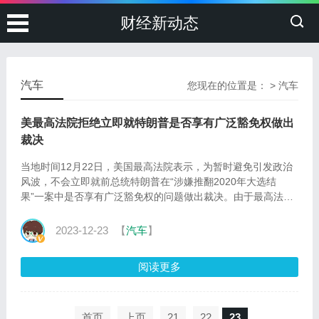
财经新动态
汽车
您现在的位置是：
>
汽车
美最高法院拒绝立即就特朗普是否享有广泛豁免权做出
裁决
当地时间12月22日，美国最高法院表示，为暂时避免引发政治
风波，不会立即就前总统特朗普在“涉嫌推翻2020年大选结
果”一案中是否享有广泛豁免权的问题做出裁决。由于最高法院
拒绝介入，美国哥伦比亚特区联邦巡回上诉法院将首先审理此
问题，并定于2024年1月9日听取口头辩论。(央视记者 刘骁
2023-12-23
【
汽车
】
骞）【
阅读更多
首页
上页
21
22
23